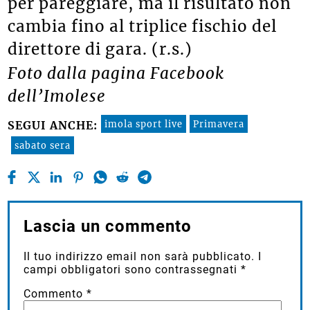
per pareggiare, ma il risultato non
cambia fino al triplice fischio del
direttore di gara. (r.s.)
Foto dalla pagina Facebook
dell’Imolese
imola sport live
Primavera
SEGUI ANCHE:
sabato sera
Lascia un commento
Il tuo indirizzo email non sarà pubblicato.
I
campi obbligatori sono contrassegnati
*
Commento
*