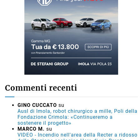
Commenti recenti
GINO CUCCATO
su
Ausl di Imola, robot chirurgico a mille, Poli della
Fondazione Crimola: «Continueremo a
sostenere il progetto»
MARCO M.
su
VIDEO - Incendio nell'area della Recter a ridosso