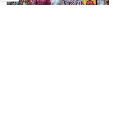
A Imola torna la «rivolta»
dell’arcobaleno contro violenza e
discriminazioni
10 LUGLIO 2026
Castel San Pietro