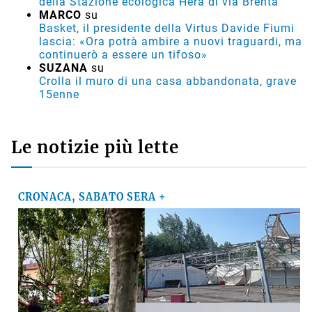
della Stazione ecologica Hera di via Brenta
MARCO
su
Basket, il presidente della Virtus Davide Fiumi
lascia: «Ora potrà ambire a nuovi traguardi, ma
continuerò a essere un tifoso»
SUZANA
su
Crolla il muro di una casa abbandonata, grave
15enne
Le notizie più lette
CRONACA, SABATO SERA +