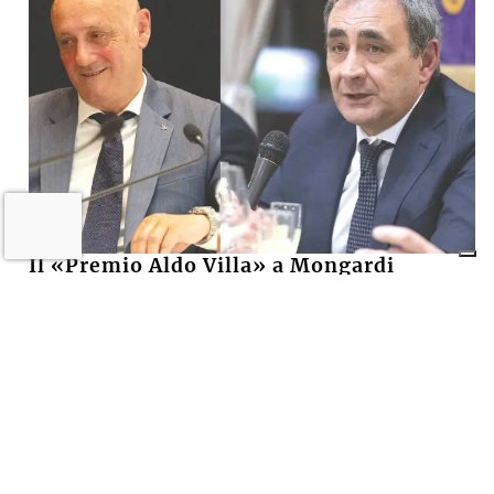
Il «Premio Aldo Villa» a Mongardi
(Sacmi) e Bolognesi (Ceramica), la
ceramica imolese è cooperativa
17 LUGLIO 2026
CRONACA