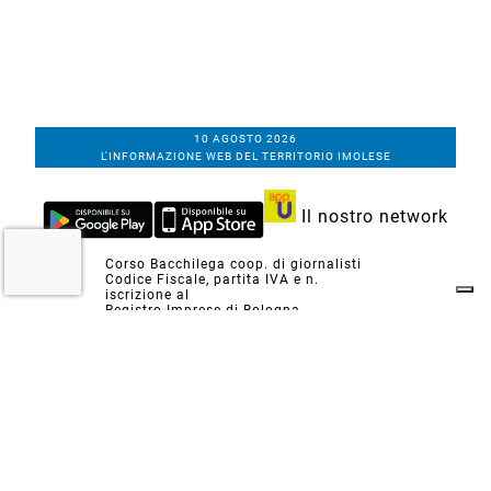
10 AGOSTO 2026
L'INFORMAZIONE WEB DEL TERRITORIO IMOLESE
Il nostro network
Corso Bacchilega coop. di giornalisti
Codice Fiscale, partita IVA e n.
iscrizione al
Registro Imprese di Bologna
01531471207
Via C. Porta 1, Imola
Tel. 0542.31555 - Fax. 0542.31240
Email info@bacchilegaeditore.it
REDAZIONE
ABBONAMENTI
PRIVACY
COOKIE
POLICY
NOTE LEGALI
GERENZA
PUBBLICITÀ