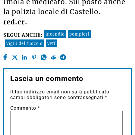
Imola e medicato. Sul posto anche
la polizia locale di Castello.
r
ed.cr.
incendio
pompieri
SEGUI ANCHE:
vigili del fuoco o
vvff
Lascia un commento
Il tuo indirizzo email non sarà pubblicato.
I
campi obbligatori sono contrassegnati
*
Commento
*