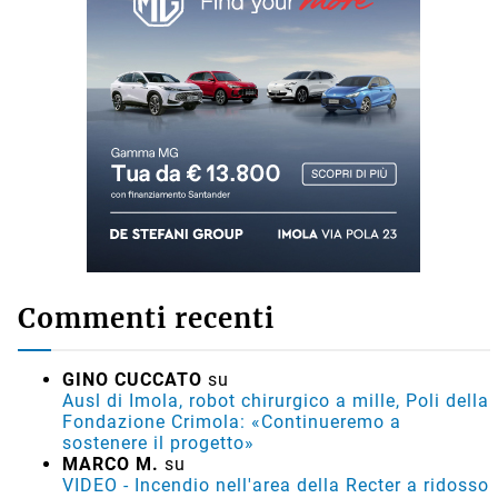
Commenti recenti
GINO CUCCATO
su
Ausl di Imola, robot chirurgico a mille, Poli della
Fondazione Crimola: «Continueremo a
sostenere il progetto»
MARCO M.
su
VIDEO - Incendio nell'area della Recter a ridosso