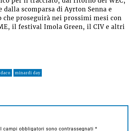
co per il tracciato, dal ritorno del WEC,
le dalla scomparsa di Ayrton Senna e
 che proseguirà nei prossimi mesi con
E, il festival Imola Green, il CIV e altri
ndaco
minardi day
I campi obbligatori sono contrassegnati
*