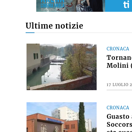
Ultime notizie
CRONACA
Tornano
Molini 
17 LUGLIO 
CRONACA
Guasto 
Soccors