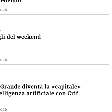
cedendo
2026
E
gli del weekend
2026
 Grande diventa la «capitale»
elligenza artificiale con Crif
2026