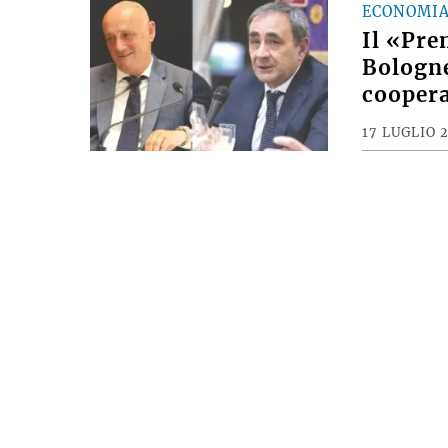
ECONOMI
Il «Pre
Bologne
coopera
17 LUGLIO 