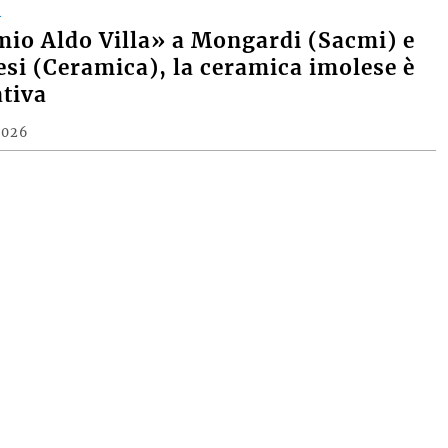
A
mio Aldo Villa» a Mongardi (Sacmi) e
si (Ceramica), la ceramica imolese è
tiva
2026