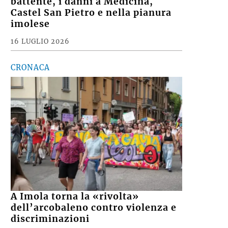
VIDEO e FOTO – Maltempo,
raffiche di vento e pioggia
battente, i danni a Medicina,
Castel San Pietro e nella pianura
imolese
16 LUGLIO 2026
CRONACA