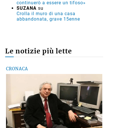
GINO CUCCATO
su
Ausl di Imola, robot chirurgico a
mille, Poli della Fondazione Crimola:
«Continueremo a sostenere il
progetto»
MARCO M.
su
VIDEO - Incendio nell'area della
Recter a ridosso della Stazione
ecologica Hera di via Brenta
MARCO
su
Basket, il presidente della Virtus
Davide Fiumi lascia: «Ora potrà
ambire a nuovi traguardi, ma
continuerò a essere un tifoso»
SUZANA
su
Crolla il muro di una casa
abbandonata, grave 15enne