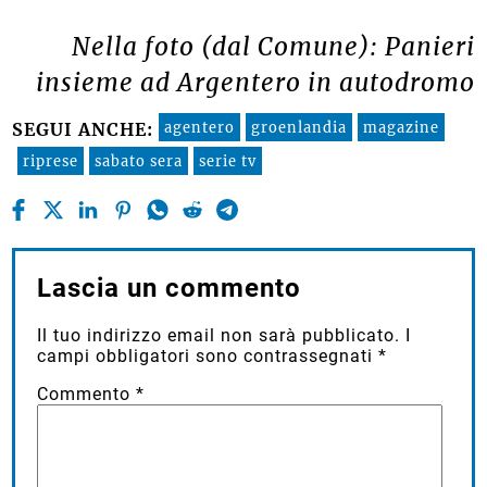
Nella foto (dal Comune): Panieri
insieme ad Argentero in autodromo
agentero
groenlandia
magazine
SEGUI ANCHE:
riprese
sabato sera
serie tv
Lascia un commento
Il tuo indirizzo email non sarà pubblicato.
I
campi obbligatori sono contrassegnati
*
Commento
*