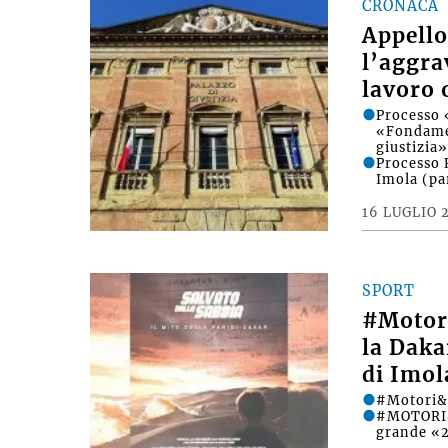
CRONACA
Appello
l’aggra
lavoro 
Processo 
«Fondament
giustizia
Processo 
Imola (pa
16 LUGLIO 
SPORT
#Motori
la Daka
di Imol
#Motori&
#MOTORI&D
grande «