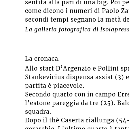
sentita alla pari di una big. Poi p
come dicono i numeri di Paolo Zan
secondi tempi segnano la metà de
La galleria fotografica di Isolapres
La cronaca.
Allo start D’Argenzio e Pollini sp
Stankevicius dispensa assist (3) e 
partita è piacevole.
Secondo quarto con in campo Erre
l’estone pareggia da tre (25). Bal
squadra.
Dopo il thè Caserta riallunga (54-
gerarchie. L’ultimo quarto è tanta