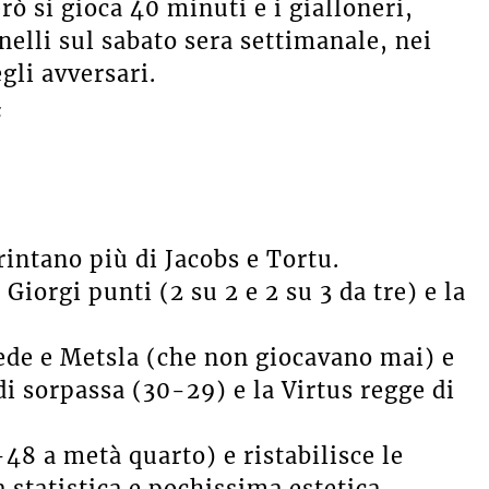
erò si gioca 40 minuti e i gialloneri,
elli sul sabato sera settimanale, nei
gli avversari.
s
rintano più di Jacobs e Tortu.
Giorgi punti (2 su 2 e 2 su 3 da tre) e la
de e Metsla (che non giocavano mai) e
di sorpassa (30-29) e la Virtus regge di
48 a metà quarto) e ristabilisce le
 statistica e pochissima estetica.