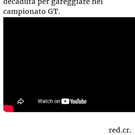
decaduta per gareggiare nel
campionato GT.
red.cr.