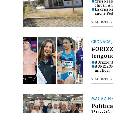
Crisi Rea
chiusi, A
La crisi 
anche Ped
7 AGOSTO 
CRONACA,
#ORIZZO
tengono
#Orizzonti
#ORIZZONT
migliori
7 AGOSTO 
MAGAZIN
Politica