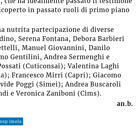
, che ha idealmente passato il testimone
icoperto in passato ruoli di primo piano
a nutrita partecipazione di diverse
erdino, Serena Fontana, Debora Barbieri
ettelli, Manuel Giovannini, Danilo
omo Gentilini, Andrea Sermenghi e
ossati (Cuticonsai); Valentina Laghi
da); Francesco Mirri (Capri); Giacomo
Davide Poggi (Simei); Andrea Buscaroli
di e Veronica Zaniboni (Cims).
an.b.
coop imola