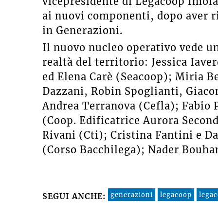
vicepresidente di Legacoop Imola
ai nuovi componenti, dopo aver r
in Generazioni.
Il nuovo nucleo operativo vede un
realtà del territorio: Jessica Iav
ed Elena Carè (Seacoop); Miria B
Dazzani, Robin Spoglianti, Giac
Andrea Terranova (Cefla); Fabio P
(Coop. Edificatrice Aurora Secon
Rivani (Cti); Cristina Fantini e 
(Corso Bacchilega); Nader Bouhan
generazioni
legacoop
lega
SEGUI ANCHE: