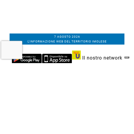
7 AGOSTO 2026
L'INFORMAZIONE WEB DEL TERRITORIO IMOLESE
Il nostro network
Corso Bacchilega coop. di giornalisti
Codice Fiscale, partita IVA e n.
iscrizione al
Registro Imprese di Bologna
01531471207
Via C. Porta 1, Imola
Tel. 0542.31555 - Fax. 0542.31240
Email info@bacchilegaeditore.it
REDAZIONE
ABBONAMENTI
PRIVACY
COOKIE
POLICY
NOTE LEGALI
GERENZA
PUBBLICITÀ