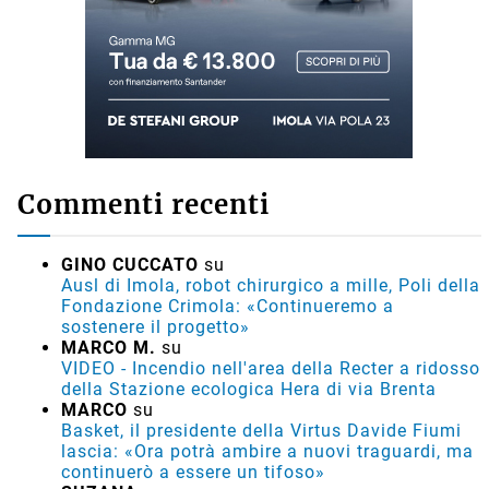
Commenti recenti
GINO CUCCATO
su
Ausl di Imola, robot chirurgico a mille, Poli della
Fondazione Crimola: «Continueremo a
sostenere il progetto»
MARCO M.
su
VIDEO - Incendio nell'area della Recter a ridosso
della Stazione ecologica Hera di via Brenta
MARCO
su
Basket, il presidente della Virtus Davide Fiumi
lascia: «Ora potrà ambire a nuovi traguardi, ma
continuerò a essere un tifoso»