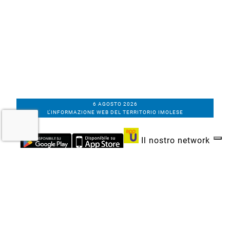
6 AGOSTO 2026
L'INFORMAZIONE WEB DEL TERRITORIO IMOLESE
Il nostro network
Corso Bacchilega coop. di giornalisti
Codice Fiscale, partita IVA e n.
iscrizione al
Registro Imprese di Bologna
01531471207
Via C. Porta 1, Imola
Tel. 0542.31555 - Fax. 0542.31240
Email info@bacchilegaeditore.it