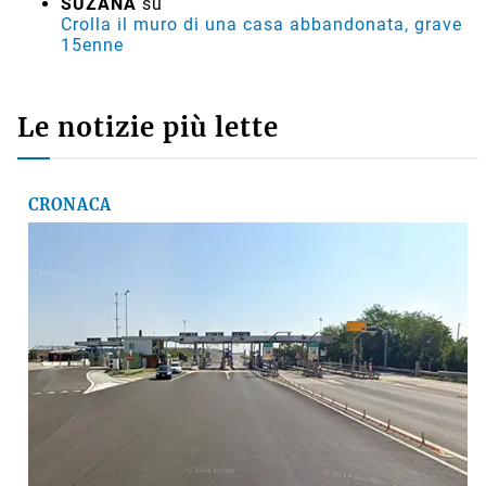
SUZANA
su
Crolla il muro di una casa abbandonata, grave
15enne
Le notizie più lette
CRONACA