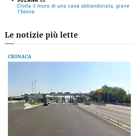
SUZANA
su
Crolla il muro di una casa abbandonata, grave
15enne
Le notizie più lette
CRONACA