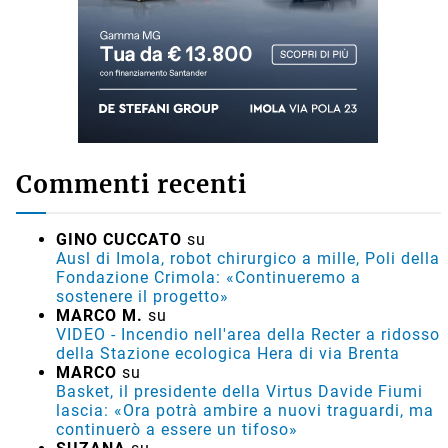
Commenti recenti
GINO CUCCATO
su
Ausl di Imola, robot chirurgico a mille, Poli della
Fondazione Crimola: «Continueremo a
sostenere il progetto»
MARCO M.
su
VIDEO - Incendio nell'area della Recter a ridosso
della Stazione ecologica Hera di via Brenta
MARCO
su
Basket, il presidente della Virtus Davide Fiumi
lascia: «Ora potrà ambire a nuovi traguardi, ma
continuerò a essere un tifoso»