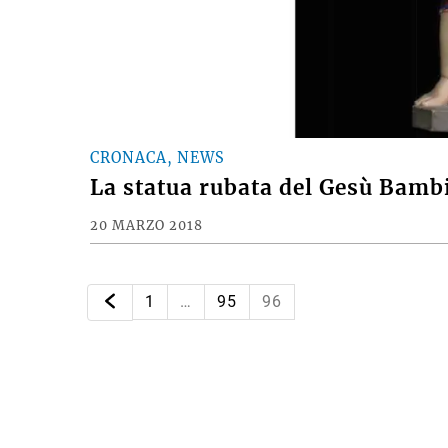
CRONACA, NEWS
La statua rubata del Gesù Bamb
20 MARZO 2018
1
…
95
96