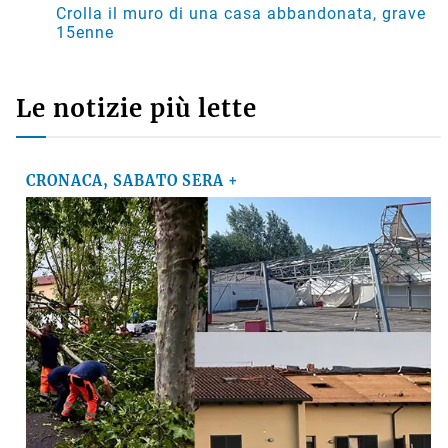
MARCO
su
Basket, il presidente della Virtus Davide Fiumi
lascia: «Ora potrà ambire a nuovi traguardi, ma
continuerò a essere un tifoso»
SUZANA
su
Crolla il muro di una casa abbandonata, grave
15enne
Le notizie più lette
CRONACA, SABATO SERA +