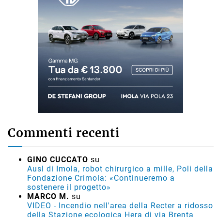
Commenti recenti
GINO CUCCATO
su
Ausl di Imola, robot chirurgico a mille, Poli della
Fondazione Crimola: «Continueremo a
sostenere il progetto»
MARCO M.
su
VIDEO - Incendio nell'area della Recter a ridosso
della Stazione ecologica Hera di via Brenta