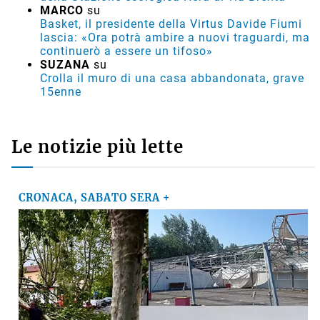
MARCO
su
Basket, il presidente della Virtus Davide Fiumi
lascia: «Ora potrà ambire a nuovi traguardi, ma
continuerò a essere un tifoso»
SUZANA
su
Crolla il muro di una casa abbandonata, grave
15enne
Le notizie più lette
CRONACA, SABATO SERA +