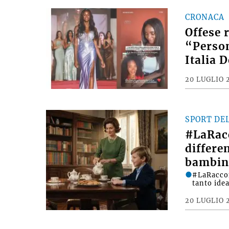
CRONACA
Offese 
“Person
Italia 
20 LUGLIO 
SPORT DE
#LaRac
differe
bambin
#LaRacco
tanto ide
20 LUGLIO 