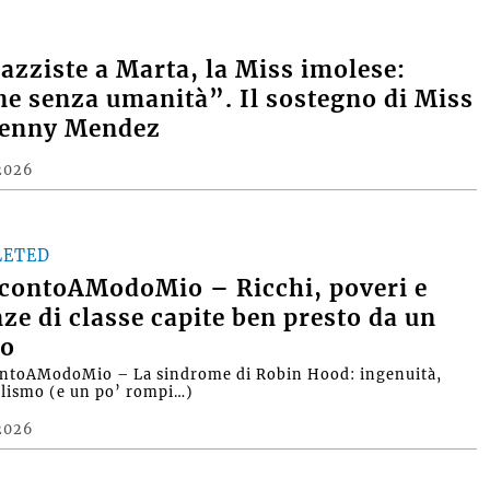
razziste a Marta, la Miss imolese:
e senza umanità”. Il sostegno di Miss
Denny Mendez
2026
LETED
contoAModoMio – Ricchi, poveri e
nze di classe capite ben presto da un
o
ntoAModoMio – La sindrome di Robin Hood: ingenuità,
alismo (e un po’ rompi…)
2026