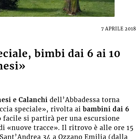
7 APRILE 2018
eciale, bimbi dai 6 ai 10
nesi»
nesi
e Calanchi
dell’Abbadessa torna
accia speciale», rivolta ai
bambini dai 6
 facile si partirà per una escursione
di «nuove tracce». Il ritrovo è alle ore 15
a Sant’Andrea 34 a Ozzano Emilia (dalla