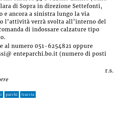
lara di Sopra in direzione Settefonti,
o e ancora a sinistra lungo la via
l’attività verrà svolta all’interno del
accomanda di indossare calzature tipo
o.
are al numero 051-6254821 oppure
si@ enteparchi.bo.it (numero di posti
r.s.
orre
i
parchi
traccia