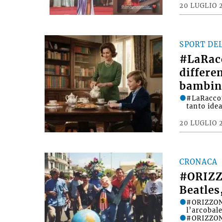
20 LUGLIO 
SPORT DE
#LaRac
differe
bambin
#LaRacco
tanto ide
20 LUGLIO 
CRONACA
#ORIZZ
Beatles
#ORIZZONT
l’arcobale
#ORIZZONT