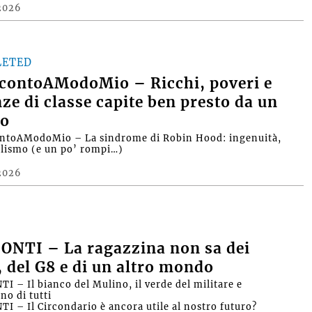
2026
LETED
contoAModoMio – Ricchi, poveri e
nze di classe capite ben presto da un
o
ntoAModoMio – La sindrome di Robin Hood: ingenuità,
alismo (e un po’ rompi…)
2026
ONTI – La ragazzina non sa dei
, del G8 e di un altro mondo
I – Il bianco del Mulino, il verde del militare e
no di tutti
I – Il Circondario è ancora utile al nostro futuro?