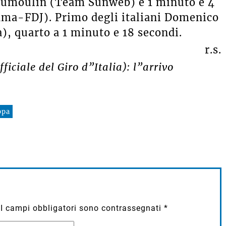
Dumoulin (Team Sunweb) e 1 minuto e 4
ama-FDJ). Primo degli italiani Domenico
a)
, quarto a 1 minuto e 18 secondi.
r.s.
ficiale del Giro d”Italia): l”arrivo
ppa
I campi obbligatori sono contrassegnati
*