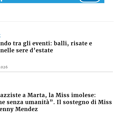
E
do tra gli eventi: balli, risate e
nelle sere d’estate
2026
razziste a Marta, la Miss imolese:
e senza umanità”. Il sostegno di Miss
Denny Mendez