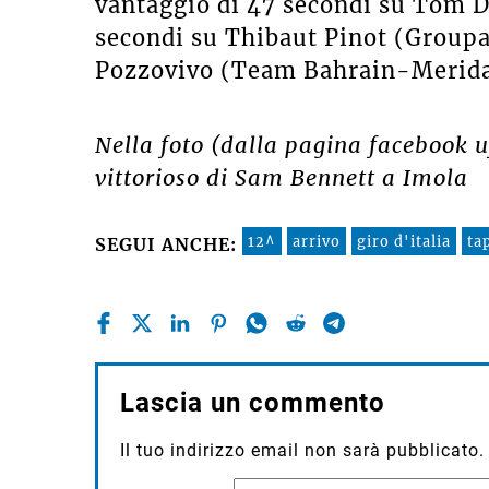
vantaggio di 47 secondi su Tom 
secondi su Thibaut Pinot (Group
Pozzovivo (
Team Bahrain-Merid
Nella foto (dalla pagina facebook uf
vittorioso di Sam Bennett a Imola
12^
arrivo
giro d'italia
ta
SEGUI ANCHE:
Lascia un commento
Il tuo indirizzo email non sarà pubblicato.