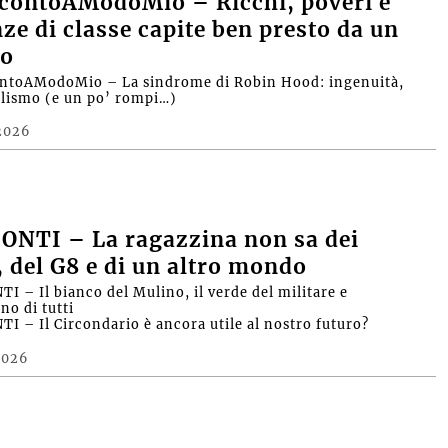
contoAModoMio – Ricchi, poveri e
nze di classe capite ben presto da un
o
ntoAModoMio – La sindrome di Robin Hood: ingenuità,
alismo (e un po’ rompi…)
2026
ONTI – La ragazzina non sa dei
, del G8 e di un altro mondo
I – Il bianco del Mulino, il verde del militare e
no di tutti
I – Il Circondario è ancora utile al nostro futuro?
2026