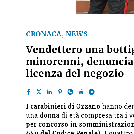
CRONACA, NEWS
Vendettero una bottig
minorenni, denunciati
licenza del negozio
I
carabinieri di Ozzano
hanno den
una donna di età compresa tra i v
per concorso in somministrazione
689 del Codice Penale)
.
I quattro