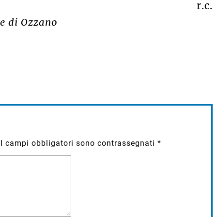
r.c.
ne di Ozzano
I campi obbligatori sono contrassegnati
*