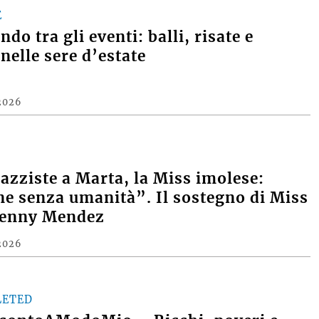
E
do tra gli eventi: balli, risate e
nelle sere d’estate
2026
razziste a Marta, la Miss imolese:
e senza umanità”. Il sostegno di Miss
Denny Mendez
2026
LETED