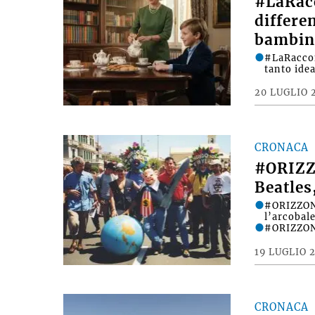
#LaRac
differe
bambin
#LaRacco
tanto ide
20 LUGLIO 
CRONACA
#ORIZZ
Beatles
#ORIZZONT
l’arcobale
#ORIZZONT
19 LUGLIO 
CRONACA