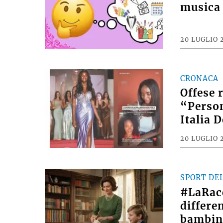
musica 
20 LUGLIO 
CRONACA
Offese 
“Person
Italia 
20 LUGLIO 
SPORT DE
#LaRac
differe
bambin