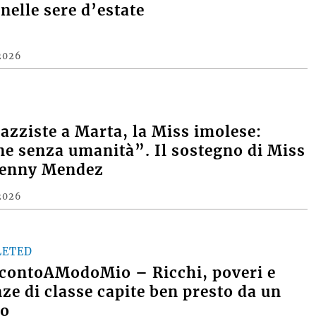
nelle sere d’estate
2026
razziste a Marta, la Miss imolese:
e senza umanità”. Il sostegno di Miss
Denny Mendez
2026
LETED
contoAModoMio – Ricchi, poveri e
nze di classe capite ben presto da un
o