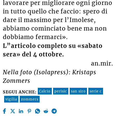
lavorare per migliorare ogni giorno
in tutto quello che faccio: spero di
dare il massimo per l’Imolese,
abbiamo cominciato bene ma non
dobbiamo fermarci».
L”articolo completo su «sabato
sera» del 4 ottobre.
an.mir.
Nella foto (Isolapress): Kristaps
Zommers
Calcio
perisic
san siro
serie c
SEGUI ANCHE:
vigilia
zommers