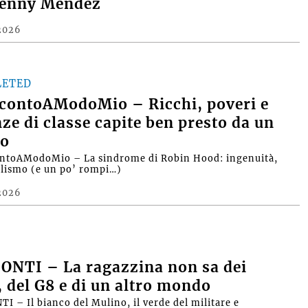
Denny Mendez
2026
LETED
contoAModoMio – Ricchi, poveri e
nze di classe capite ben presto da un
o
ntoAModoMio – La sindrome di Robin Hood: ingenuità,
alismo (e un po’ rompi…)
2026
ONTI – La ragazzina non sa dei
, del G8 e di un altro mondo
I – Il bianco del Mulino, il verde del militare e