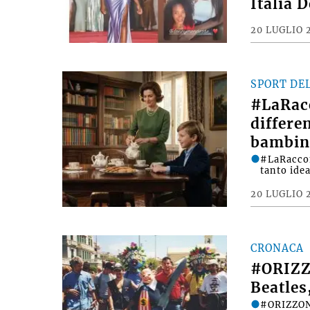
Italia 
20 LUGLIO 
SPORT DE
#LaRac
differe
bambin
#LaRacco
tanto ide
20 LUGLIO 
CRONACA
#ORIZZ
Beatles
#ORIZZONT