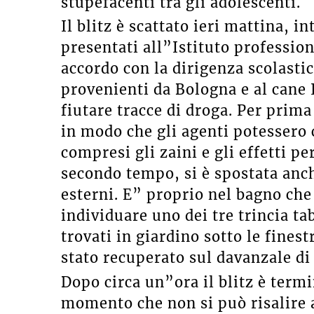
stupefacenti tra gli adolescenti.
Il blitz è scattato ieri mattina, i
presentati all”Istituto profession
accordo con la dirigenza scolastic
provenienti da Bologna e al cane 
fiutare tracce di droga. Per prima
in modo che gli agenti potessero c
compresi gli zaini e gli effetti p
secondo tempo, si è spostata anch
esterni. E” proprio nel bagno
che
individuare uno dei tre trincia ta
trovati in giardino sotto le finest
stato recuperato sul davanzale di 
Dopo circa un”ora il blitz è
termi
momento che non si può risalire a