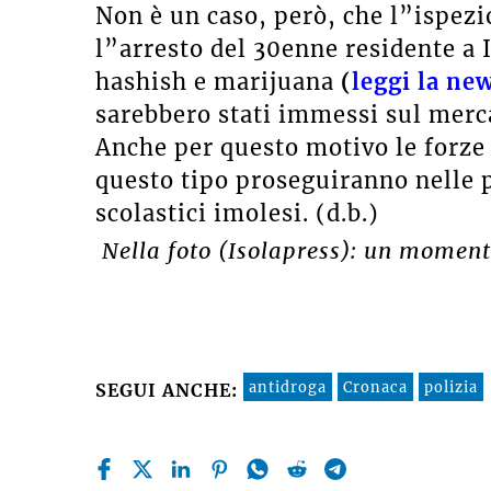
Non è un caso, però, che l”ispez
l”arresto del 30enne residente a I
hashish e marijuana
(
leggi la ne
sarebbero stati immessi sul merca
Anche per questo motivo le forze 
questo tipo proseguiranno nelle p
scolastici imolesi. (d.b.)
Nella foto (Isolapress): un momento
antidroga
Cronaca
polizia
SEGUI ANCHE: