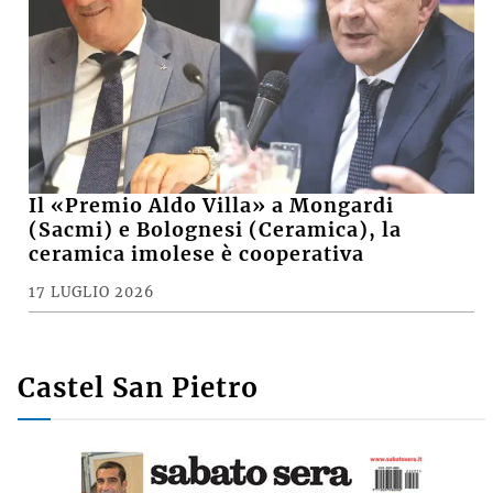
SUZANA
su
Crolla il muro di una casa abbandonata, grave
15enne
Le notizie più lette
CRONACA, SABATO SERA +