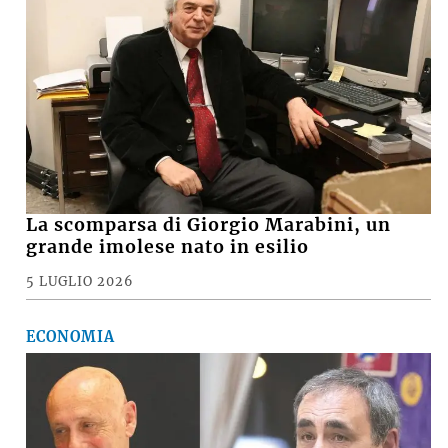
Commenti recenti
GINO CUCCATO
su
Ausl di Imola, robot chirurgico a mille, Poli della
Fondazione Crimola: «Continueremo a
sostenere il progetto»
MARCO M.
su
VIDEO - Incendio nell'area della Recter a ridosso
della Stazione ecologica Hera di via Brenta
MARCO
su
Basket, il presidente della Virtus Davide Fiumi
lascia: «Ora potrà ambire a nuovi traguardi, ma
continuerò a essere un tifoso»