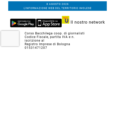
8 AGOSTO 2026
L'INFORMAZIONE WEB DEL TERRITORIO IMOLESE
Il nostro network
Corso Bacchilega coop. di giornalisti
Codice Fiscale, partita IVA e n.
iscrizione al
Registro Imprese di Bologna
01531471207
Via C. Porta 1, Imola
Tel. 0542.31555 - Fax. 0542.31240
Email info@bacchilegaeditore.it
REDAZIONE
ABBONAMENTI
PRIVACY
COOKIE
POLICY
NOTE LEGALI
GERENZA
PUBBLICITÀ
INSERZIONI DEI LETTORI
SCRIVI ALLA REDAZIONE