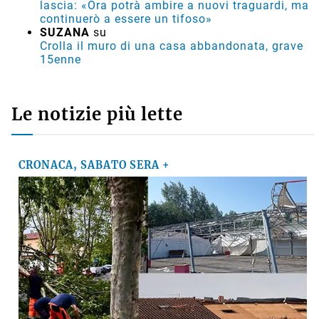
lascia: «Ora potrà ambire a nuovi traguardi, ma
continuerò a essere un tifoso»
SUZANA
su
Crolla il muro di una casa abbandonata, grave
15enne
Le notizie più lette
CRONACA, SABATO SERA +