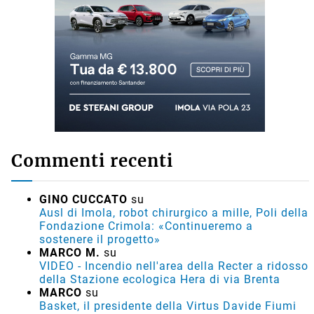
Commenti recenti
GINO CUCCATO
su
Ausl di Imola, robot chirurgico a mille, Poli della
Fondazione Crimola: «Continueremo a
sostenere il progetto»
MARCO M.
su
VIDEO - Incendio nell'area della Recter a ridosso
della Stazione ecologica Hera di via Brenta
MARCO
su
Basket, il presidente della Virtus Davide Fiumi