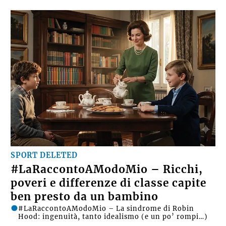
SPORT DELETED
#LaRaccontoAModoMio – Ricchi,
poveri e differenze di classe capite
ben presto da un bambino
#LaRaccontoAModoMio – La sindrome di Robin
Hood: ingenuità, tanto idealismo (e un po’ rompi…)