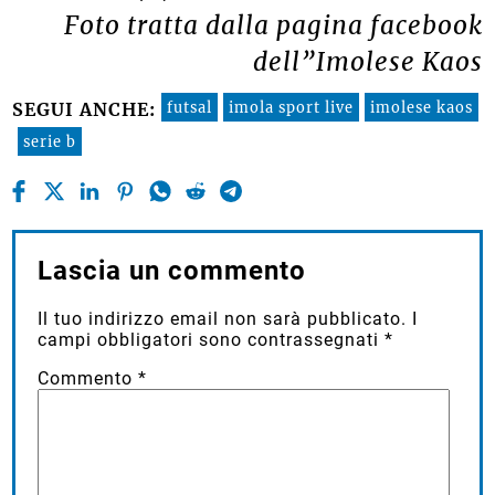
Foto tratta dalla pagina facebook
dell”Imolese Kaos
futsal
imola sport live
imolese kaos
SEGUI ANCHE:
serie b
Lascia un commento
Il tuo indirizzo email non sarà pubblicato.
I
campi obbligatori sono contrassegnati
*
Commento
*