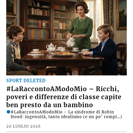
SPORT DELETED
#LaRaccontoAModoMio – Ricchi,
poveri e differenze di classe capite
ben presto da un bambino
#LaRaccontoAModoMio – La sindrome di Robin
Hood: ingenuità, tanto idealismo (e un po’ rompi…)
20 LUGLIO 2026