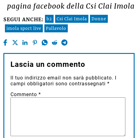
pagina facebook della Csi Clai Imola
b2
Csi Clai Imola
Donne
SEGUI ANCHE:
imola sport live
Pallavolo
Lascia un commento
Il tuo indirizzo email non sarà pubblicato.
I
campi obbligatori sono contrassegnati
*
Commento
*