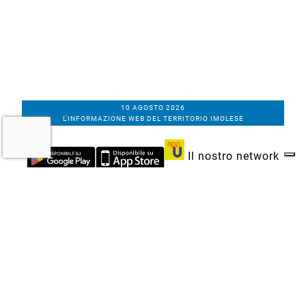
10 AGOSTO 2026
L'INFORMAZIONE WEB DEL TERRITORIO IMOLESE
Il nostro network
Corso Bacchilega coop. di giornalisti
Codice Fiscale, partita IVA e n.
iscrizione al
Registro Imprese di Bologna
01531471207
Via C. Porta 1, Imola
Tel. 0542.31555 - Fax. 0542.31240
Email info@bacchilegaeditore.it
REDAZIONE
ABBONAMENTI
PRIVACY
COOKIE