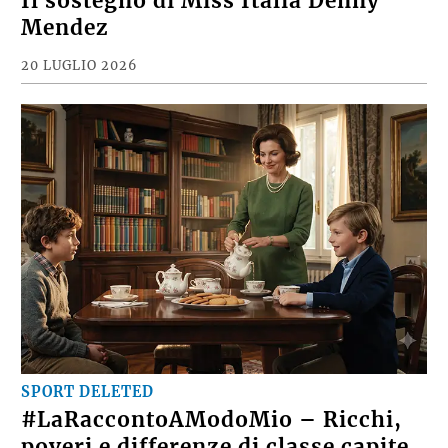
Il sostegno di Miss Italia Denny
Mendez
20 LUGLIO 2026
SPORT DELETED
#LaRaccontoAModoMio – Ricchi,
poveri e differenze di classe capite