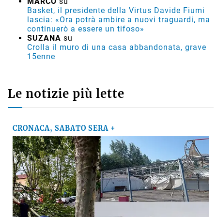
MARCO
su
Basket, il presidente della Virtus Davide Fiumi
lascia: «Ora potrà ambire a nuovi traguardi, ma
continuerò a essere un tifoso»
SUZANA
su
Crolla il muro di una casa abbandonata, grave
15enne
Le notizie più lette
CRONACA, SABATO SERA +