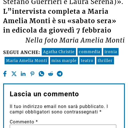
Stefano Guerrieri e Laura Serena)».
L”intervista completa a Maria
Amelia Monti è su «sabato sera»
in edicola da giovedì 7 febbraio
Nella foto Maria Amelia Monti
Agatha Christie
commedia
ironia
SEGUI ANCHE:
Maria Amelia Monti
miss marple
teatro
thriller
Lascia un commento
Il tuo indirizzo email non sarà pubblicato.
I
campi obbligatori sono contrassegnati
*
Commento
*