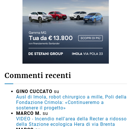
Commenti recenti
GINO CUCCATO
su
Ausl di Imola, robot chirurgico a mille, Poli della
Fondazione Crimola: «Continueremo a
sostenere il progetto»
MARCO M.
su
VIDEO - Incendio nell'area della Recter a ridosso
della Stazione ecologica Hera di via Brenta