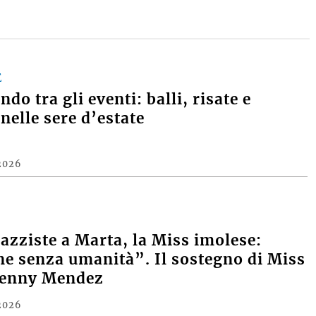
E
do tra gli eventi: balli, risate e
nelle sere d’estate
2026
razziste a Marta, la Miss imolese:
e senza umanità”. Il sostegno di Miss
Denny Mendez
2026