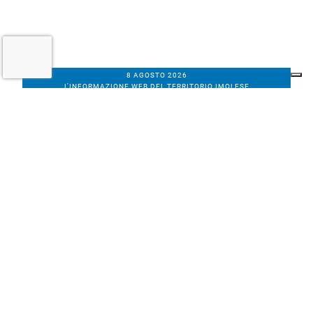
8 AGOSTO 2026
L'INFORMAZIONE WEB DEL TERRITORIO IMOLESE
Il nostro network
Corso Bacchilega coop. di giornalisti
Codice Fiscale, partita IVA e n.
iscrizione al
Registro Imprese di Bologna
01531471207
Via C. Porta 1, Imola
Tel. 0542.31555 - Fax. 0542.31240
Email info@bacchilegaeditore.it
REDAZIONE
ABBONAMENTI
PRIVACY
COOKIE
POLICY
NOTE LEGALI
GERENZA
PUBBLICITÀ