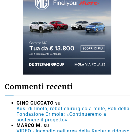
Commenti recenti
GINO CUCCATO
su
Ausl di Imola, robot chirurgico a mille, Poli della
Fondazione Crimola: «Continueremo a
sostenere il progetto»
MARCO M.
su
VIDEO - Incendio nell'area della Recter a ridosso