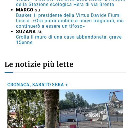
della Stazione ecologica Hera di via Brenta
MARCO
su
Basket, il presidente della Virtus Davide Fiumi
lascia: «Ora potrà ambire a nuovi traguardi, ma
continuerò a essere un tifoso»
SUZANA
su
Crolla il muro di una casa abbandonata, grave
15enne
Le notizie più lette
CRONACA, SABATO SERA +