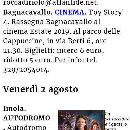
roccadiriolo@atlantide.net.
Bagnacavallo.
CINEMA.
Toy Story
4. Rassegna Bagnacavallo al
cinema Estate 2019. Al parco delle
Cappuccine, in via Berti 6, ore
21.30. Biglietti: intero 6 euro,
ridotto 5 euro. Per info: tel.
329/2054014.
Venerdì 2 agosto
Imola.
Lo
AUTODROMO
schiacciano
e i quattro
.
Autodromo
regni