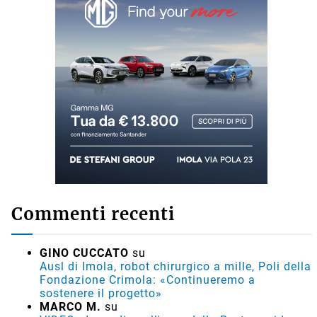
Commenti recenti
GINO CUCCATO
su
Ausl di Imola, robot chirurgico a mille, Poli della
Fondazione Crimola: «Continueremo a
sostenere il progetto»
MARCO M.
su