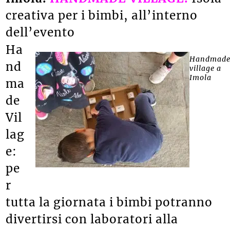
creativa per i bimbi, all’interno
dell’evento
Ha
Handmad
nd
village a
Imola
ma
de
Vil
lag
e:
pe
r
tutta la giornata i bimbi potranno
divertirsi con laboratori alla