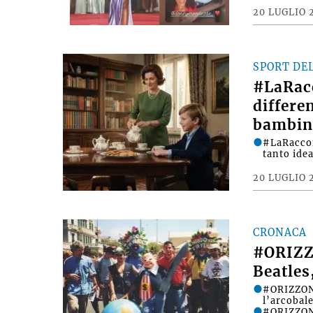
20 LUGLIO 
SPORT DE
#LaRac
differe
bambin
#LaRacco
tanto ide
20 LUGLIO 
CRONACA
#ORIZZ
Beatles
#ORIZZONT
l’arcobale
#ORIZZONT