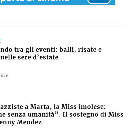
E
do tra gli eventi: balli, risate e
nelle sere d’estate
2026
razziste a Marta, la Miss imolese:
e senza umanità”. Il sostegno di Miss
Denny Mendez