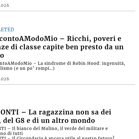
2026
LETED
contoAModoMio – Ricchi, poveri e
nze di classe capite ben presto da un
o
ntoAModoMio – La sindrome di Robin Hood: ingenuità,
alismo (e un po’ rompi…)
2026
ONTI – La ragazzina non sa dei
, del G8 e di un altro mondo
I – Il bianco del Mulino, il verde del militare e
no di tutti
I – Il Circondario è ancora utile al nostro futuro?