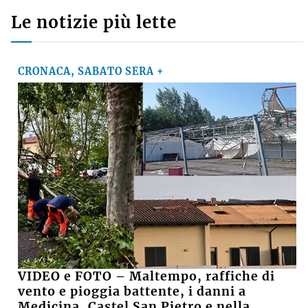
lascia: «Ora potrà ambire a nuovi traguardi, ma
continuerò a essere un tifoso»
SUZANA
su
Crolla il muro di una casa abbandonata, grave
15enne
Le notizie più lette
CRONACA, SABATO SERA +