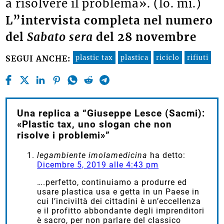
a risolvere il problema». (lo. mi.)
L”intervista completa nel numero
del
Sabato sera
del 28 novembre
plastic tax
plastica
riciclo
rifiuti
SEGUI ANCHE:
Una replica a “Giuseppe Lesce (Sacmi):
«Plastic tax, uno slogan che non
risolve i problemi»”
legambiente imolamedicina
ha detto:
Dicembre 5, 2019 alle 4:43 pm
….perfetto, continuiamo a produrre ed
usare plastica usa e getta in un Paese in
cui l’inciviltà dei cittadini è un’eccellenza
e il profitto abbondante degli imprenditori