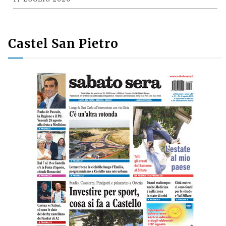
Il «Premio Aldo Villa» a Mongardi
(Sacmi) e Bolognesi (Ceramica), la
ceramica imolese è cooperativa
17 LUGLIO 2026
Castel San Pietro