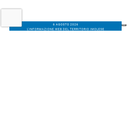
6 AGOSTO 2026
L'INFORMAZIONE WEB DEL TERRITORIO IMOLESE
Il nostro network
Corso Bacchilega coop. di giornalisti
Codice Fiscale, partita IVA e n.
iscrizione al
Registro Imprese di Bologna
01531471207
Via C. Porta 1, Imola
Tel. 0542.31555 - Fax. 0542.31240
Email info@bacchilegaeditore.it
REDAZIONE
ABBONAMENTI
PRIVACY
COOKIE
POLICY
NOTE LEGALI
GERENZA
PUBBLICITÀ
INSERZIONI DEI LETTORI
SCRIVI ALLA REDAZIONE