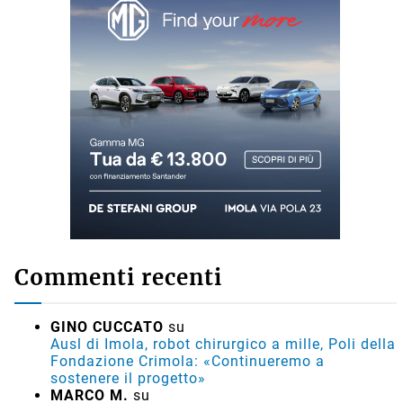
Commenti recenti
GINO CUCCATO
su
Ausl di Imola, robot chirurgico a mille, Poli della
Fondazione Crimola: «Continueremo a
sostenere il progetto»
MARCO M.
su