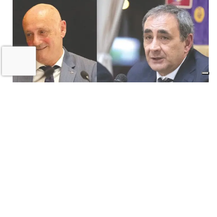
Il «Premio Aldo Villa» a Mongardi
(Sacmi) e Bolognesi (Ceramica), la
ceramica imolese è cooperativa
17 LUGLIO 2026
Castel San Pietro