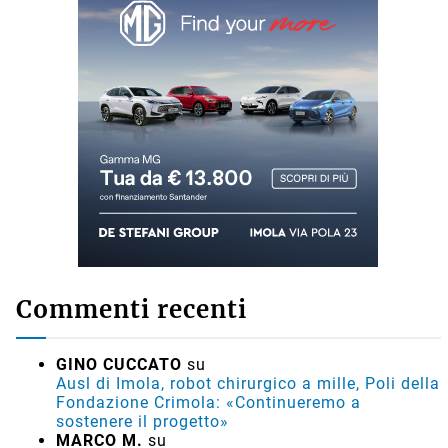
Commenti recenti
GINO CUCCATO
su
Ausl di Imola, robot chirurgico a mille, Poli della
Fondazione Crimola: «Continueremo a
sostenere il progetto»
MARCO M.
su