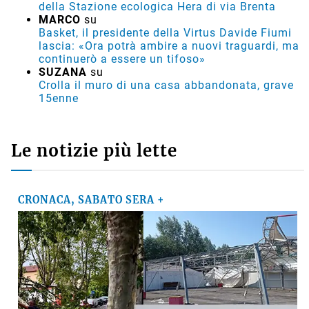
della Stazione ecologica Hera di via Brenta
MARCO
su
Basket, il presidente della Virtus Davide Fiumi
lascia: «Ora potrà ambire a nuovi traguardi, ma
continuerò a essere un tifoso»
SUZANA
su
Crolla il muro di una casa abbandonata, grave
15enne
Le notizie più lette
CRONACA, SABATO SERA +