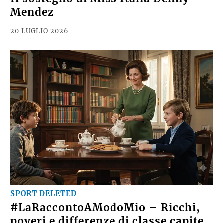
Mendez
20 LUGLIO 2026
SPORT DELETED
#LaRaccontoAModoMio – Ricchi,
poveri e differenze di classe capite