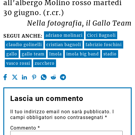
all’albergo Molino rosso martedì
30 giugno. (r.cr.)
Nella fotografia, il Gallo Team
adriano molinari
Cicci Bagnoli
SEGUI ANCHE:
claudio golinelli
cristian bagnoli
fabrizio foschini
gallo
gallo team
Imola
imola big band
stadio
vasco rossi
zucchero
Lascia un commento
Il tuo indirizzo email non sarà pubblicato.
I
campi obbligatori sono contrassegnati
*
Commento
*