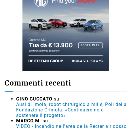
Commenti recenti
GINO CUCCATO
su
Ausl di Imola, robot chirurgico a mille, Poli della
Fondazione Crimola: «Continueremo a
sostenere il progetto»
MARCO M.
su
VIDEO - Incendio nell'area della Recter a ridosso