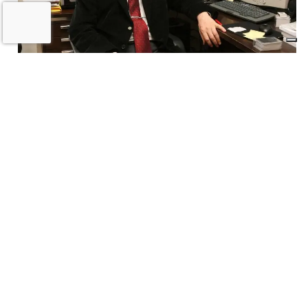
La scomparsa di Giorgio Marabini, un
grande imolese nato in esilio
5 LUGLIO 2026
ECONOMIA