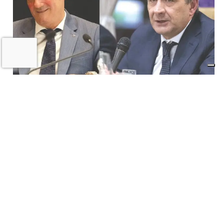
Il «Premio Aldo Villa» a Mongardi
(Sacmi) e Bolognesi (Ceramica), la
ceramica imolese è cooperativa
17 LUGLIO 2026
Castel San Pietro