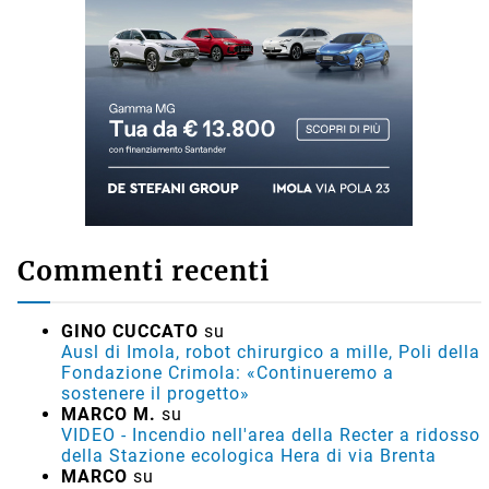
Commenti recenti
GINO CUCCATO
su
Ausl di Imola, robot chirurgico a mille, Poli della
Fondazione Crimola: «Continueremo a
sostenere il progetto»
MARCO M.
su
VIDEO - Incendio nell'area della Recter a ridosso
della Stazione ecologica Hera di via Brenta
MARCO
su