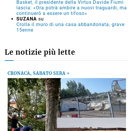
Basket, il presidente della Virtus Davide Fiumi
lascia: «Ora potrà ambire a nuovi traguardi, ma
continuerò a essere un tifoso»
SUZANA
su
Crolla il muro di una casa abbandonata, grave
15enne
Le notizie più lette
CRONACA, SABATO SERA +