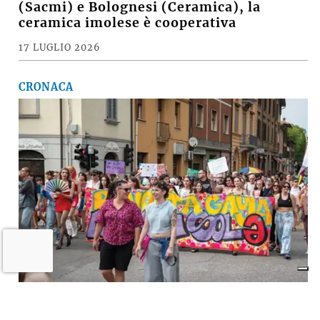
(Sacmi) e Bolognesi (Ceramica), la
ceramica imolese è cooperativa
17 LUGLIO 2026
CRONACA
A Imola torna la «rivolta»
dell’arcobaleno contro violenza e