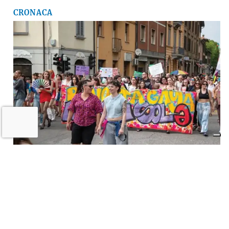
CRONACA
A Imola torna la «rivolta»
dell’arcobaleno contro violenza e
discriminazioni
10 LUGLIO 2026