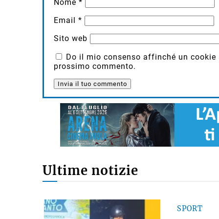
Nome
*
Email
*
Sito web
Do il mio consenso affinché un cookie sa
prossimo commento.
Ultime notizie
SPORT