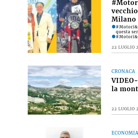
#Motori
vecchio
Milano 
#Motori&D
questa se
#Motori&
22 LUGLIO 
CRONACA
VIDEO- 
la mont
22 LUGLIO 
ECONOMI