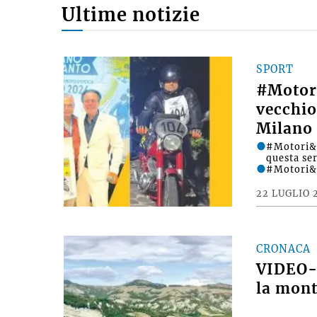
Ultime notizie
SPORT
#Motori
vecchio
Milano 
#Motori&D
questa se
#Motori&
22 LUGLIO 
CRONACA
VIDEO- 
la mont