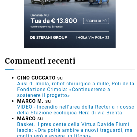
Commenti recenti
GINO CUCCATO
su
Ausl di Imola, robot chirurgico a mille, Poli della
Fondazione Crimola: «Continueremo a
sostenere il progetto»
MARCO M.
su
VIDEO - Incendio nell'area della Recter a ridosso
della Stazione ecologica Hera di via Brenta
MARCO
su
Basket, il presidente della Virtus Davide Fiumi
lascia: «Ora potrà ambire a nuovi traguardi, ma
continuerò a essere un tifoso»