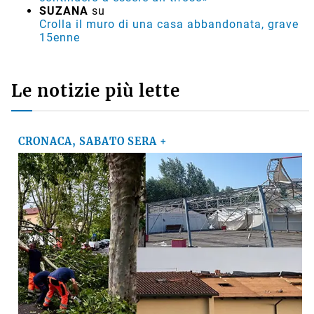
SUZANA
su
Crolla il muro di una casa abbandonata, grave
15enne
Le notizie più lette
CRONACA, SABATO SERA +