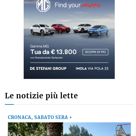
Commenti recenti
GINO CUCCATO
su
Ausl di Imola, robot chirurgico a mille, Poli della
Fondazione Crimola: «Continueremo a
sostenere il progetto»
MARCO M.
su