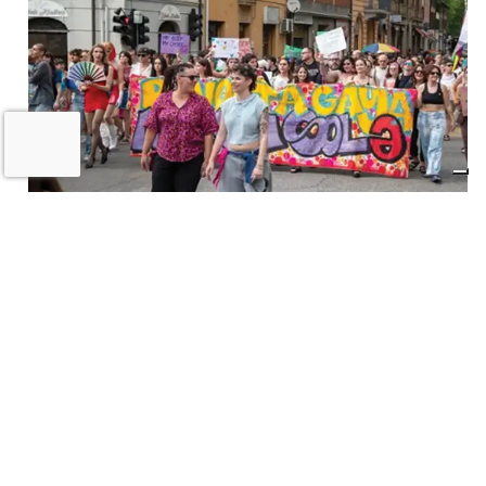
Il «Premio Aldo Villa» a Mongardi
(Sacmi) e Bolognesi (Ceramica), la
ceramica imolese è cooperativa
17 LUGLIO 2026
CRONACA