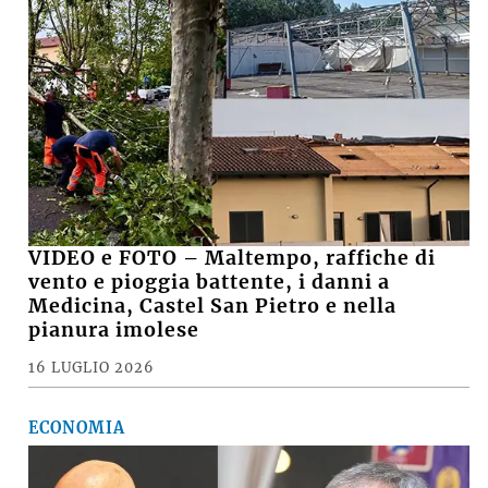
VIDEO - Incendio nell'area della Recter a ridosso
della Stazione ecologica Hera di via Brenta
MARCO
su
Basket, il presidente della Virtus Davide Fiumi
lascia: «Ora potrà ambire a nuovi traguardi, ma
continuerò a essere un tifoso»
SUZANA
su
Crolla il muro di una casa abbandonata, grave
15enne
Le notizie più lette
CRONACA, SABATO SERA +