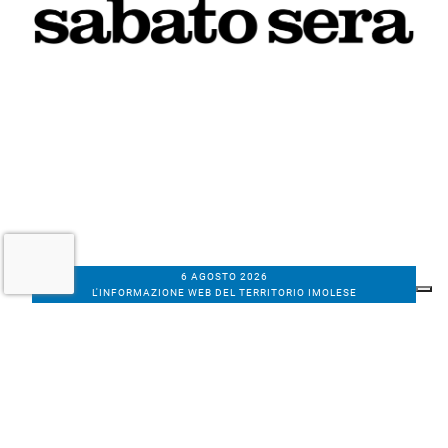
6 AGOSTO 2026
L'INFORMAZIONE WEB DEL TERRITORIO IMOLESE
Il nostro network
Corso Bacchilega coop. di giornalisti
Codice Fiscale, partita IVA e n.
iscrizione al
Registro Imprese di Bologna
01531471207