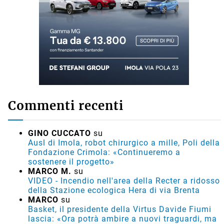
Commenti recenti
GINO CUCCATO
su
Ausl di Imola, robot chirurgico a mille, Poli della
Fondazione Crimola: «Continueremo a
sostenere il progetto»
MARCO M.
su
VIDEO - Incendio nell'area della Recter a ridosso
della Stazione ecologica Hera di via Brenta
MARCO
su
Basket, il presidente della Virtus Davide Fiumi
lascia: «Ora potrà ambire a nuovi traguardi, ma