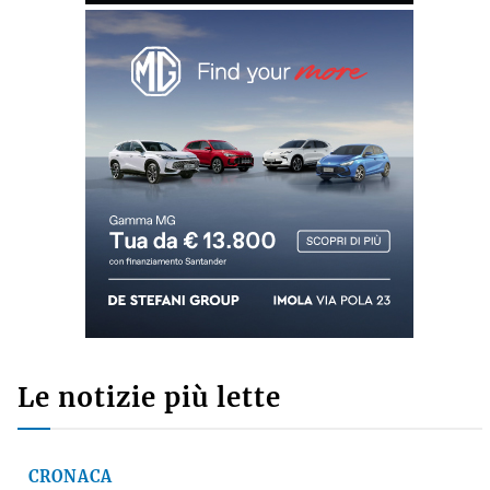
Commenti recenti
GINO CUCCATO
su
Ausl di Imola, robot chirurgico a mille, Poli della
Fondazione Crimola: «Continueremo a