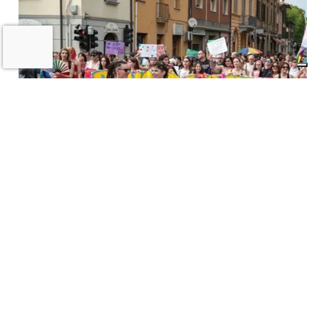
VIDEO e FOTO – Maltempo, raffiche di
vento e pioggia battente, i danni a
Medicina, Castel San Pietro e nella
pianura imolese
16 LUGLIO 2026
CRONACA