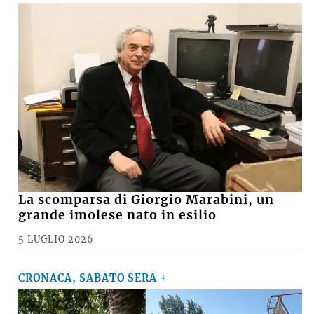
sostenere il progetto»
MARCO M.
su
VIDEO - Incendio nell'area della Recter a ridosso
della Stazione ecologica Hera di via Brenta
MARCO
su
Basket, il presidente della Virtus Davide Fiumi
lascia: «Ora potrà ambire a nuovi traguardi, ma
continuerò a essere un tifoso»
SUZANA
su
Crolla il muro di una casa abbandonata, grave
15enne
Le notizie più lette
CRONACA